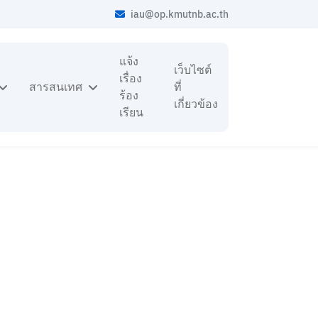
iau@op.kmutnb.ac.th
แจ้ง
เว็บไซต์
เรื่อง
สารสนเทศ
ที่
ร้อง
เกี่ยวข้อง
เรียน